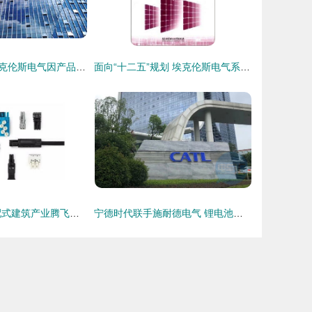
特锐德电气与埃克伦斯电气因产品质量问题遭国家电网暂停中标资格
面向“十二五”规划 埃克伦斯电气系列教材在电气信息类人才培养中的定位与价值
万可WAGO 装配式建筑产业腾飞中的电气连接先锋
宁德时代联手施耐德电气 锂电池替代铅酸电池进程加速，埃克伦斯电气迎来绿色转型新机遇